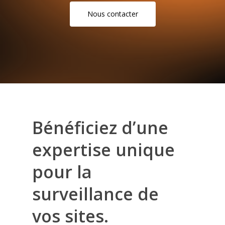
N
o
u
s
c
o
n
t
a
c
t
e
r
Bénéficiez d’une
expertise unique
pour la
surveillance de
vos sites.