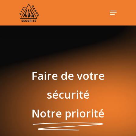
Skip
Menu
to
Close
main
Menu
content
Faire de votre
sécurité
Notre priorité